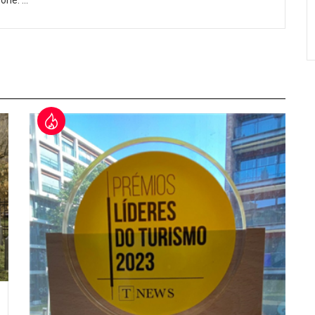
Zone.
…