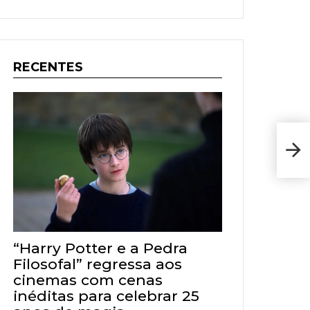
RECENTES
Sony
para
Nov
“Harry Potter e a Pedra
Filosofal” regressa aos
cinemas com cenas
inéditas para celebrar 25