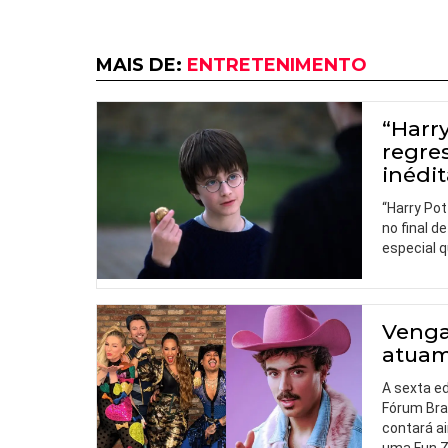
MAIS DE:
ENTRETENIMENTO
“Harry
regre
inédi
“Harry Pot
no final d
especial q
Venga
atuam
A sexta e
Fórum Bra
contará a