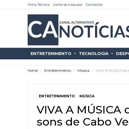
Ficha Técnica
Junte-se à equipa
Contactos
ENTRETENIMENTO
TECNOLOGIA
DESP
You are here:
Home
Entretenimento
Música
VIVA A MÚSICA da A
ENTRETENIMENTO
MÚSICA
as
tícias
VIVA A MÚSICA d
sons de Cabo Ve