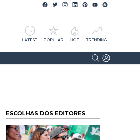
Facebook CA Notícias
Twitter CA Notícias
Instagram CA Notícias
Linkedin CA Notícias
Pinterest CA Notícias
YouTube CA Notícias
Spotify CA Notícias
LATEST
POPULAR
HOT
TRENDING
SEARCH
LOGIN
ESCOLHAS DOS EDITORES