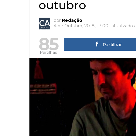
outubro
por
Redação
4 de Outubro, 2018, 17:00
atualizado 
85
Partilhar
Partilhas