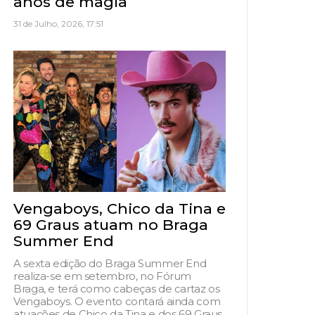
anos de magia
31 de Julho, 2026, 17:51
Vengaboys, Chico da Tina e
69 Graus atuam no Braga
Summer End
A sexta edição do Braga Summer End
realiza-se em setembro, no Fórum
Braga, e terá como cabeças de cartaz os
Vengaboys. O evento contará ainda com
atuações de Chico da Tina e dos 69 Graus,