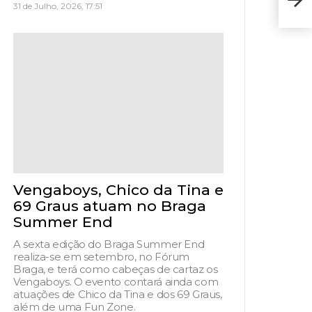
31 de Julho, 2026, 17:51
Mús
Vengaboys, Chico da Tina e
69 Graus atuam no Braga
Summer End
A sexta edição do Braga Summer End
realiza-se em setembro, no Fórum
Braga, e terá como cabeças de cartaz os
Vengaboys. O evento contará ainda com
atuações de Chico da Tina e dos 69 Graus,
além de uma Fun Zone.