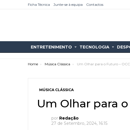
Ficha Técnica
Junte-se à equipa
Contactos
ENTRETENIMENTO
TECNOLOGIA
DESP
You are here:
Home
Música Clássica
Um Olhar para o Futuro – OC
MÚSICA CLÁSSICA
Um Olhar para o
as
tícias
por
Redação
27 de Setembro, 2024, 16:15