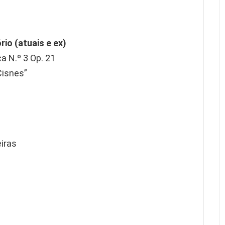
io (atuais e ex)
a N.º 3 Op. 21
Cisnes”
iras