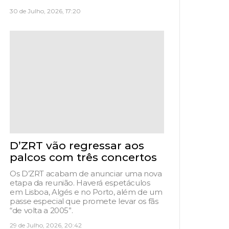
30 de Julho, 2026, 17:20
D’ZRT vão regressar aos
palcos com três concertos
Os D’ZRT acabam de anunciar uma nova
etapa da reunião. Haverá espetáculos
em Lisboa, Algés e no Porto, além de um
passe especial que promete levar os fãs
“de volta a 2005”.
29 de Julho, 2026, 20:42