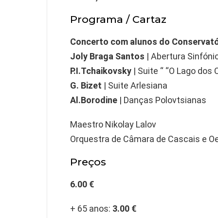
Programa / Cartaz
Concerto com alunos do Conservatór
Joly Braga Santos
| Abertura Sinfónic
P.I.Tchaikovsky
| Suite “ “O Lago dos 
G. Bizet
| Suite Arlesiana
Al.Borodine
| Danças Polovtsianas
Maestro Nikolay Lalov
Orquestra de Câmara de Cascais e Oe
Preços
6.00 €
+ 65 anos:
3.00 €