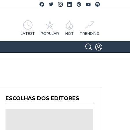
Facebook CA Notícias
Twitter CA Notícias
Instagram CA Notícias
Linkedin CA Notícias
Pinterest CA Notícias
YouTube CA Notícias
Spotify CA Notícias
LATEST
POPULAR
HOT
TRENDING
SEARCH
LOGIN
ESCOLHAS DOS EDITORES