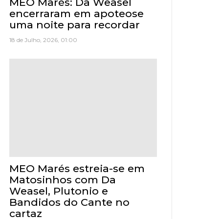
MEO Marés: Da Weasel
encerraram em apoteose
uma noite para recordar
18 de Julho, 2026, 01:00
MEO Marés estreia-se em
Matosinhos com Da
Weasel, Plutonio e
Bandidos do Cante no
cartaz