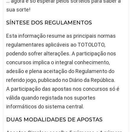
… agora é só esperar pelos sorteios para saber a
sua sorte!
SÍNTESE DOS REGULAMENTOS
Esta informação resume as principais normas
regulamentares aplicáveis ao TOTOLOTO,
podendo sofrer alterações. A participação nos
concursos implica o integral conhecimento,
adesão e plena aceitação do Regulamento do
referido jogo, publicado no Diário da República.
A participação das apostas nos concursos só é
válida quando registada nos suportes
informáticos do sistema central.
DUAS MODALIDADES DE APOSTAS