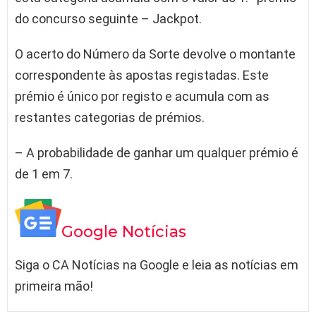
do concurso seguinte – Jackpot.
O acerto do Número da Sorte devolve o montante
correspondente às apostas registadas. Este
prémio é único por registo e acumula com as
restantes categorias de prémios.
– A probabilidade de ganhar um qualquer prémio é
de 1 em 7.
Google Notícias
Siga o CA Notícias na Google e leia as notícias em
primeira mão!