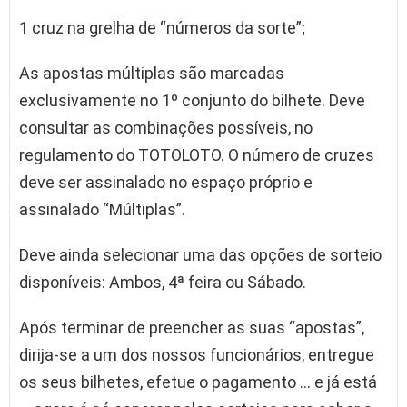
1 cruz na grelha de “números da sorte”;
As apostas múltiplas são marcadas
exclusivamente no 1º conjunto do bilhete. Deve
consultar as combinações possíveis, no
regulamento do TOTOLOTO. O número de cruzes
deve ser assinalado no espaço próprio e
assinalado “Múltiplas”.
Deve ainda selecionar uma das opções de sorteio
disponíveis: Ambos, 4ª feira ou Sábado.
Após terminar de preencher as suas “apostas”,
dirija-se a um dos nossos funcionários, entregue
os seus bilhetes, efetue o pagamento … e já está