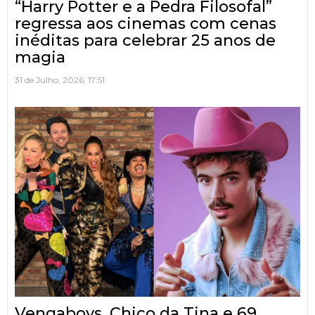
“Harry Potter e a Pedra Filosofal”
regressa aos cinemas com cenas
inéditas para celebrar 25 anos de
magia
31 de Julho, 2026, 17:51
Vengaboys, Chico da Tina e 69