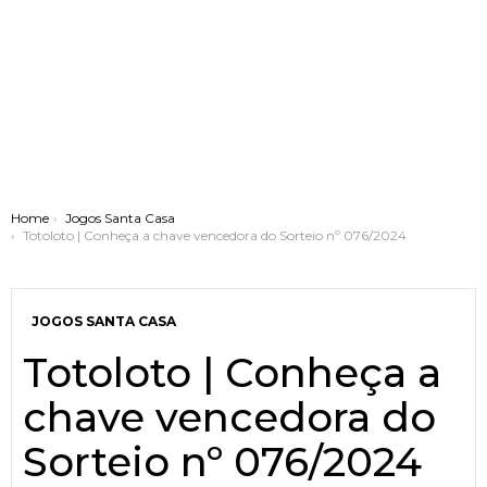
You are here:
Home
Jogos Santa Casa
Totoloto | Conheça a chave vencedora do Sorteio nº 076/2024
JOGOS SANTA CASA
Totoloto | Conheça a
chave vencedora do
Sorteio nº 076/2024