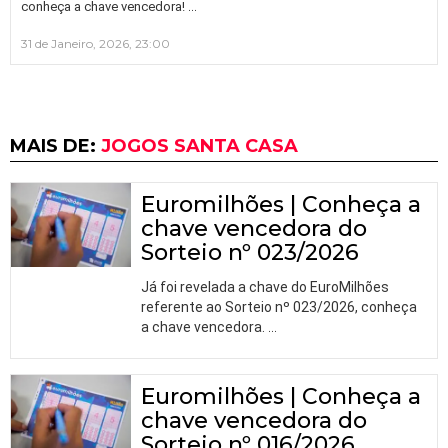
…
conheça a chave vencedora!
31 de Janeiro, 2026, 23:00
MAIS DE:
JOGOS SANTA CASA
Euromilhões | Conheça a
chave vencedora do
Sorteio nº 023/2026
Já foi revelada a chave do EuroMilhões
referente ao Sorteio nº 023/2026, conheça
a chave vencedora.
…
Euromilhões | Conheça a
chave vencedora do
Sorteio nº 016/2026