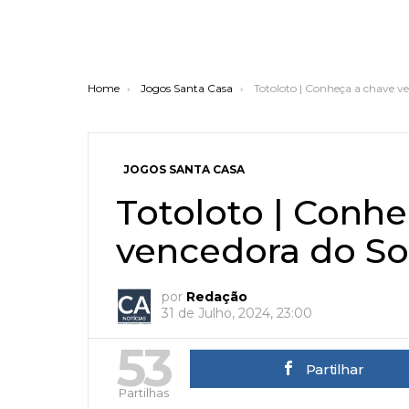
You are here:
Home
Jogos Santa Casa
Totoloto | Conheça a chave v
JOGOS SANTA CASA
Totoloto | Conhe
vencedora do Sor
por
Redação
31 de Julho, 2024, 23:00
53
Partilhar
Partilhas