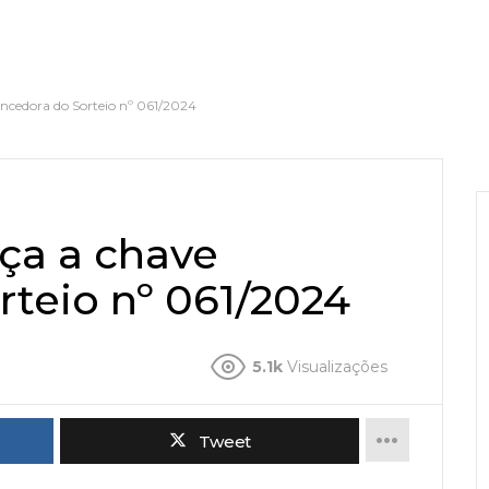
encedora do Sorteio nº 061/2024
ça a chave
teio nº 061/2024
5.1k
Visualizações
Tweet