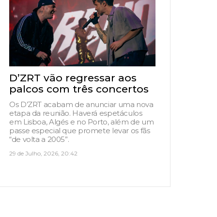
D’ZRT vão regressar aos
palcos com três concertos
Os D’ZRT acabam de anunciar uma nova
etapa da reunião. Haverá espetáculos
em Lisboa, Algés e no Porto, além de um
passe especial que promete levar os fãs
“de volta a 2005”.
29 de Julho, 2026, 20:42