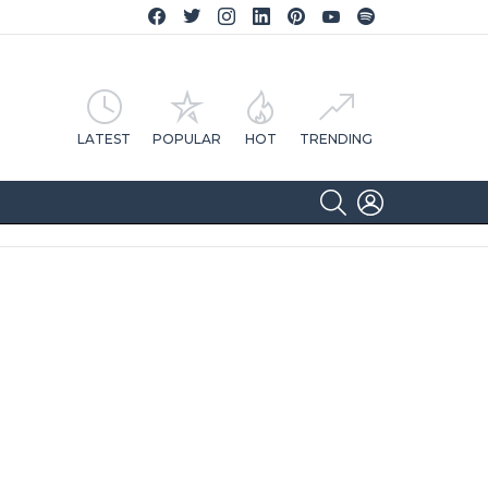
Facebook CA Notícias
Twitter CA Notícias
Instagram CA Notícias
Linkedin CA Notícias
Pinterest CA Notícias
YouTube CA Notícias
Spotify CA Notícias
LATEST
POPULAR
HOT
TRENDING
SEARCH
LOGIN