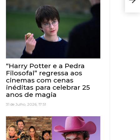
feir
“Harry Potter e a Pedra
Filosofal” regressa aos
cinemas com cenas
inéditas para celebrar 25
anos de magia
31 de Julho, 2026, 17:51