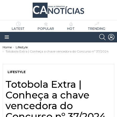
LATEST
POPULAR
HOT
TRENDING
SEARC
L
Menu
You are here:
Home
Lifestyle
Totobola Extra | Conheça a chave vencedora do Concurso nº 37/2024
LIFESTYLE
Totobola Extra |
as
tícias
Conheça a chave
vencedora do
Concurso nº 37/2024