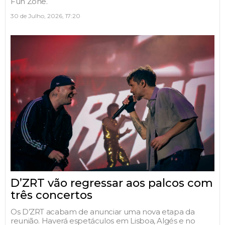
Fun Zone.
30 de Julho, 2026, 17:20
D’ZRT vão regressar aos palcos com
três concertos
Os D’ZRT acabam de anunciar uma nova etapa da
reunião. Haverá espetáculos em Lisboa, Algés e no