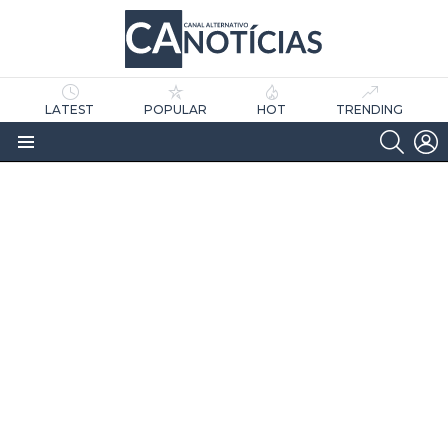
LATEST
POPULAR
HOT
TRENDING
SEARC
L
Menu
as
tícias