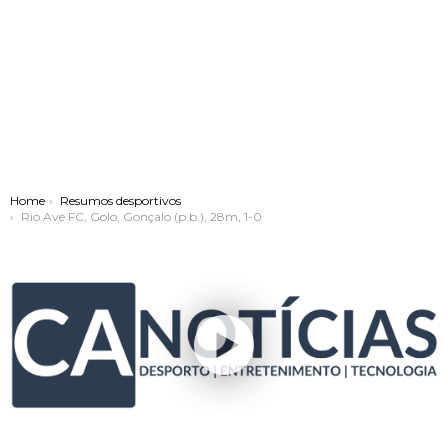
You are here:
Home
Resumos desportivos
Rio Ave FC, Golo, Gonçalo (p.b.), 28m, 1-0