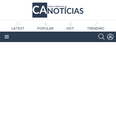
LATEST
POPULAR
HOT
TRENDING
SEARC
L
Menu
as
tícias