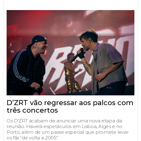
D’ZRT vão regressar aos palcos com
três concertos
Os D’ZRT acabam de anunciar uma nova etapa da
reunião. Haverá espetáculos em Lisboa, Algés e no
Porto, além de um passe especial que promete levar
os fãs “de volta a 2005”.