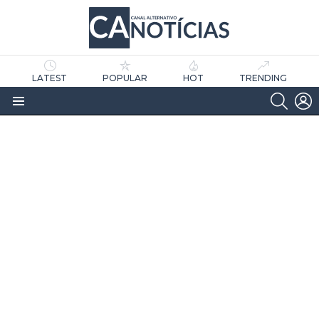
LATEST
POPULAR
HOT
TRENDING
SEARC
L
Menu
as
tícias