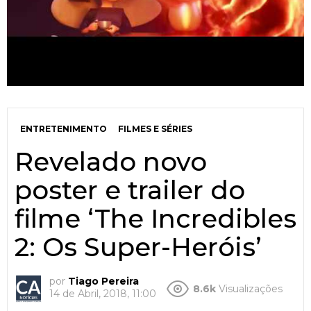
ENTRETENIMENTO
FILMES E SÉRIES
Revelado novo
poster e trailer do
filme ‘The Incredibles
2: Os Super-Heróis’
por
Tiago Pereira
8.6k
Visualizações
14 de Abril, 2018, 11:00