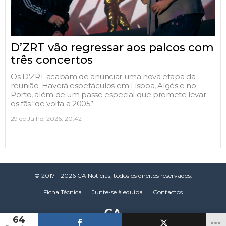
D’ZRT vão regressar aos palcos com
três concertos
Os D’ZRT acabam de anunciar uma nova etapa da
reunião. Haverá espetáculos em Lisboa, Algés e no
Porto, além de um passe especial que promete levar
os fãs “de volta a 2005”.
29 de Julho, 2026, 20:42
© 2017 - 2026 CA Notícias, todos os direitos reservados.
Ficha Técnica
Junte-se à equipa
Contactos
64