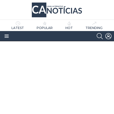
LATEST
POPULAR
HOT
TRENDING
SEARC
L
Menu
as
tícias