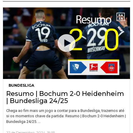
BUNDESLIGA
Resumo | Bochum 2-0 Heidenheim
| Bundesliga 24/25
Chega ao fim mais um jogo a contar para a Bundesliga, trazemos até
si os momentos chave da partida: Resumo | Bochum 2-0 Heidenheim |
…
Bundesliga 24/25.
22 de Dezembro, 2024, 19:55