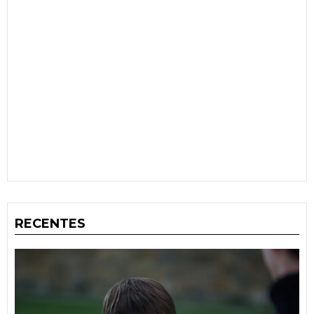
RECENTES