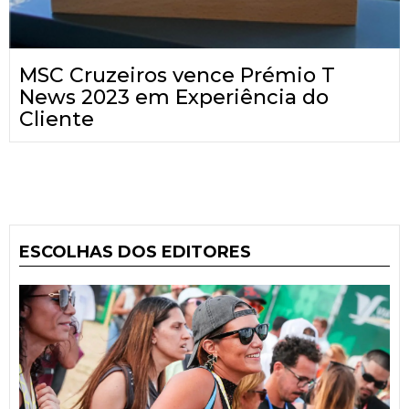
MSC Cruzeiros vence Prémio T
News 2023 em Experiência do
Cliente
ESCOLHAS DOS EDITORES