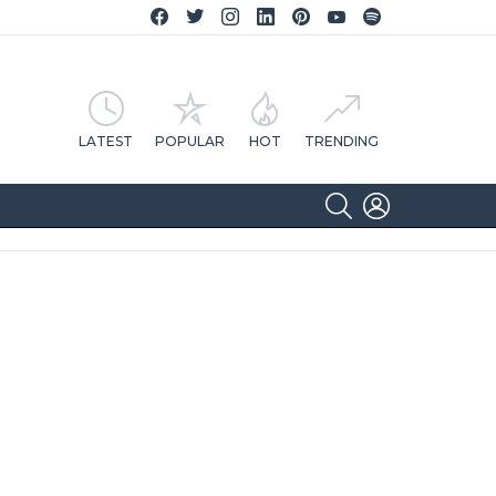
Facebook CA Notícias
Twitter CA Notícias
Instagram CA Notícias
Linkedin CA Notícias
Pinterest CA Notícias
YouTube CA Notícias
Spotify CA Notícias
LATEST
POPULAR
HOT
TRENDING
SEARCH
LOGIN