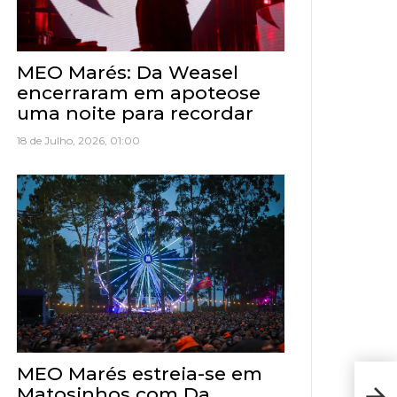
MEO Marés: Da Weasel
encerraram em apoteose
uma noite para recordar
18 de Julho, 2026, 01:00
MEO Marés estreia-se em
Resu
Matosinhos com Da