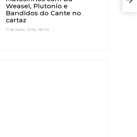
Pre
Weasel, Plutonio e
Bandidos do Cante no
cartaz
17 de Julho, 2026, 08:00