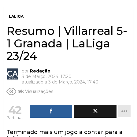
LALIGA
Resumo | Villarreal 5-
1 Granada | LaLiga
23/24
por
Redação
3 de Março, 2024, 17:20
atualizado a
3 de Março, 2024, 17:40
9k
Visualizações
42
Partilhas
Terminado mais um jogo a contar para a