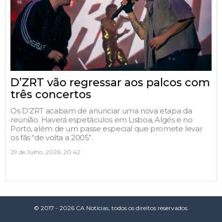
D’ZRT vão regressar aos palcos com
três concertos
Os D’ZRT acabam de anunciar uma nova etapa da
reunião. Haverá espetáculos em Lisboa, Algés e no
Porto, além de um passe especial que promete levar
os fãs “de volta a 2005”.
29 de Julho, 2026, 20:42
© 2017 - 2026 CA Notícias, todos os direitos reservados.