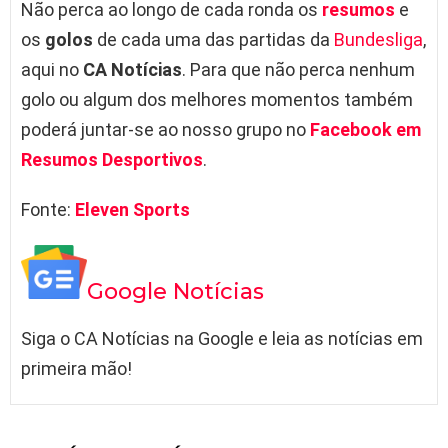
Não perca ao longo de cada ronda os
resumos
e
os
golos
de cada uma das partidas da
Bundesliga
,
aqui no
CA Notícias
. Para que não perca nenhum
golo ou algum dos melhores momentos também
poderá juntar-se ao nosso grupo no
Facebook em
Resumos Desportivos
.
Fonte:
Eleven Sports
Google Notícias
Siga o CA Notícias na Google e leia as notícias em
primeira mão!