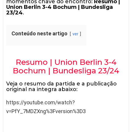
momentos chave do encontro:
Resumo |
Union Berlin 3-4 Bochum | Bundesliga
23/24
.
Conteúdo neste artigo
ver
Resumo | Union Berlin 3-4
Bochum | Bundesliga 23/24
Veja o resumo da partida e a publicação
original na integra abaixo:
https://youtube.com/watch?
v=PfY_7MDZXng%3Fversion%3D3