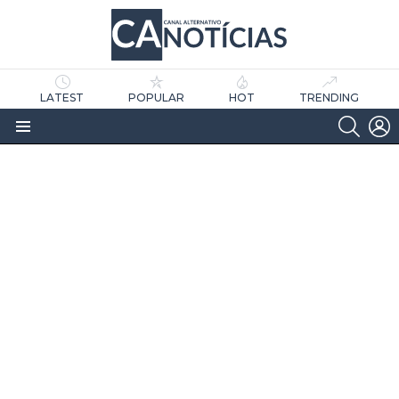
LATEST
POPULAR
HOT
TRENDING
SEARC
L
Menu
as
tícias