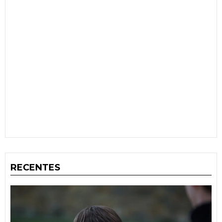
RECENTES