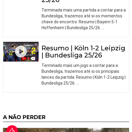
Terminada mais uma partida a contar para a
Bundesliga, trazemos até si os momentos
chave do encontro: Resumo | Bayern 5-1
Hoffenheim | Bundesliga 25/26.
…
Resumo | Köln 1-2 Leipzig
| Bundesliga 25/26
Terminado mais um jogo a contar para a
Bundesliga, trazemos até si os principais
lances da partida: Resumo | Köln 1-2 Leipzig |
Bundesliga 25/26.
…
A NÃO PERDER