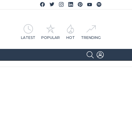
Facebook CA Notícias
Twitter CA Notícias
Instagram CA Notícias
Linkedin CA Notícias
Pinterest CA Notícias
YouTube CA Notícias
Spotify CA Notícias
LATEST
POPULAR
HOT
TRENDING
SEARCH
LOGIN