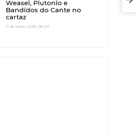
Giro
Weasel, Plutonio e
Bandidos do Cante no
cartaz
17 de Julho, 2026, 08:00