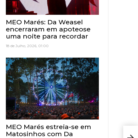
MEO Marés: Da Weasel
encerraram em apoteose
uma noite para recordar
18 de Julho, 2026, 01:00
MEO Marés estreia-se em
Matosinhos com Da
Resu