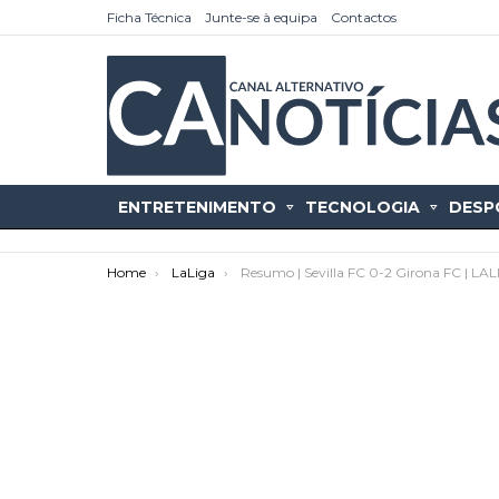
Ficha Técnica
Junte-se à equipa
Contactos
ENTRETENIMENTO
TECNOLOGIA
DESP
You are here:
Home
LaLiga
Resumo | Sevilla FC 0-2 Girona FC | LA
as
tícias