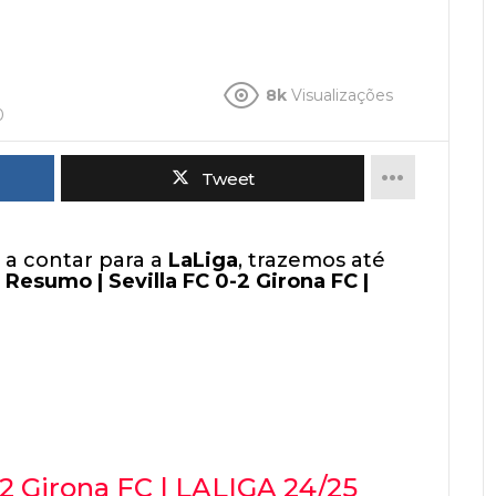
8k
Visualizações
0
Tweet
a contar para a
LaLiga
, trazemos até
:
Resumo | Sevilla FC 0-2 Girona FC |
-2 Girona FC | LALIGA 24/25