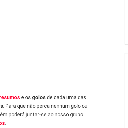
resumos
e os
golos
de cada uma das
as
. Para que não perca nenhum golo ou
m poderá juntar-se ao nosso grupo
os
.