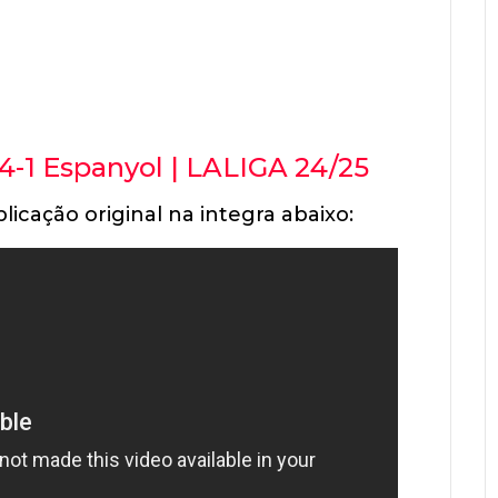
4-1 Espanyol | LALIGA 24/25
licação original na integra abaixo: