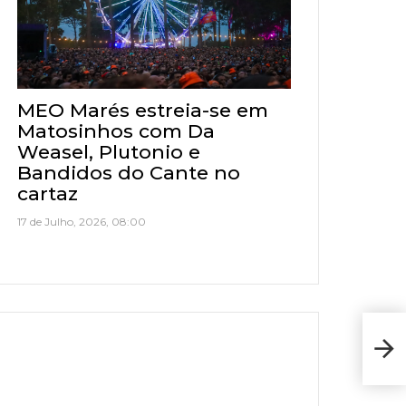
MEO Marés estreia-se em
Matosinhos com Da
Weasel, Plutonio e
Bandidos do Cante no
cartaz
17 de Julho, 2026, 08:00
Res
(Lig