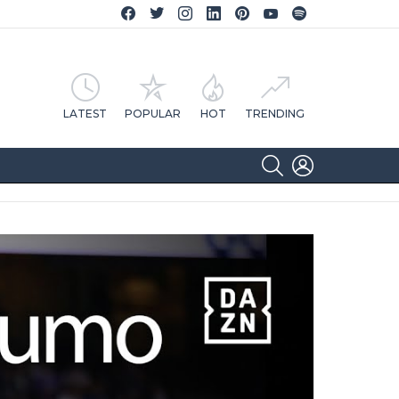
Facebook CA Notícias
Twitter CA Notícias
Instagram CA Notícias
Linkedin CA Notícias
Pinterest CA Notícias
YouTube CA Notícias
Spotify CA Notícias
LATEST
POPULAR
HOT
TRENDING
SEARCH
LOGIN