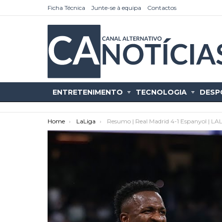
Ficha Técnica
Junte-se à equipa
Contactos
ENTRETENIMENTO
TECNOLOGIA
DESP
You are here:
Home
LaLiga
Resumo | Real Madrid 4-1 Espanyol | LA
as
tícias