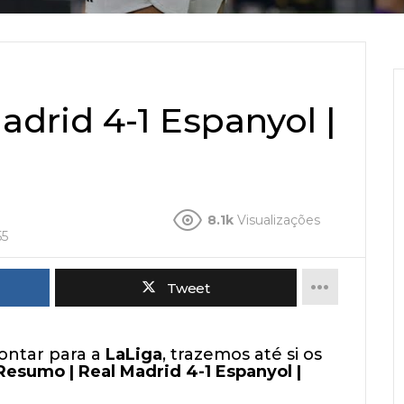
drid 4-1 Espanyol |
8.1k
Visualizações
55
Tweet
ontar para a
LaLiga
, trazemos até si os
Resumo | Real Madrid 4-1 Espanyol |