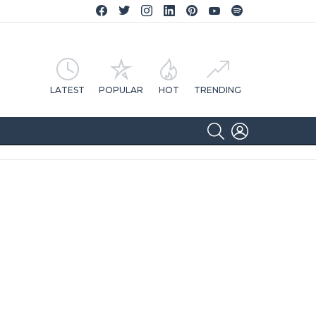
Facebook CA Notícias
Twitter CA Notícias
Instagram CA Notícias
Linkedin CA Notícias
Pinterest CA Notícias
YouTube CA Notícias
Spotify CA Notícias
LATEST
POPULAR
HOT
TRENDING
SEARCH
LOGIN