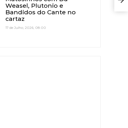
Pre
Weasel, Plutonio e
Bandidos do Cante no
cartaz
17 de Julho, 2026, 08:00