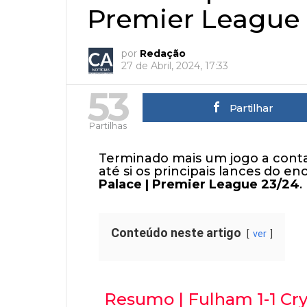
Premier League 
por
Redação
27 de Abril, 2024, 17:33
53
Partilhar
Partilhas
Terminado mais um jogo a conta
até si os principais lances do en
Palace | Premier League 23/24
.
Conteúdo neste artigo
ver
Resumo | Fulham 1-1 Cry