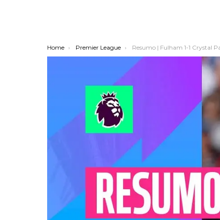
You are here:
Home
Premier League
Resumo | Fulham 1-1 Crystal P