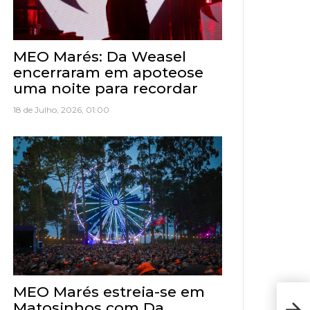
MEO Marés: Da Weasel
encerraram em apoteose
uma noite para recordar
18 de Julho, 2026, 01:00
MEO Marés estreia-se em
Resu
Matosinhos com Da