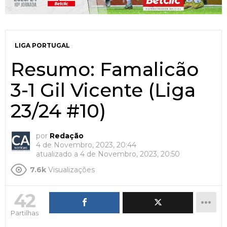
LIGA PORTUGAL
Resumo: Famalicão
3-1 Gil Vicente (Liga
23/24 #10)
por
Redação
4 de Novembro, 2023, 20:44
atualizado a
4 de Novembro, 2023, 20:50
7.6k
Visualizações
42
Partilhas