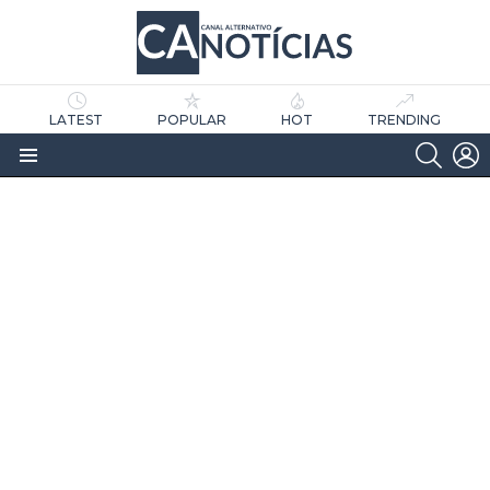
LATEST
POPULAR
HOT
TRENDING
SEARC
L
Menu
as
tícias