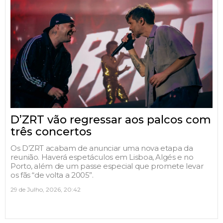
D’ZRT vão regressar aos palcos com
três concertos
Os D’ZRT acabam de anunciar uma nova etapa da
reunião. Haverá espetáculos em Lisboa, Algés e no
Porto, além de um passe especial que promete levar
os fãs “de volta a 2005”.
29 de Julho, 2026, 20:42