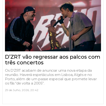
D’ZRT vão regressar aos palcos com
três concertos
Os D’ZRT acabam de anunciar uma nova etapa da
reunião. Haverá espetáculos em Lisboa, Algés e no
Porto, além de um passe especial que promete levar
os fãs “de volta a 2005”.
29 de Julho, 2026, 20:42