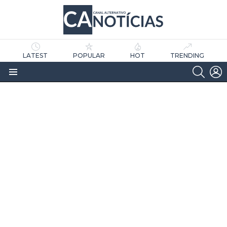
LATEST
POPULAR
HOT
TRENDING
SEARC
L
Menu
as
tícias