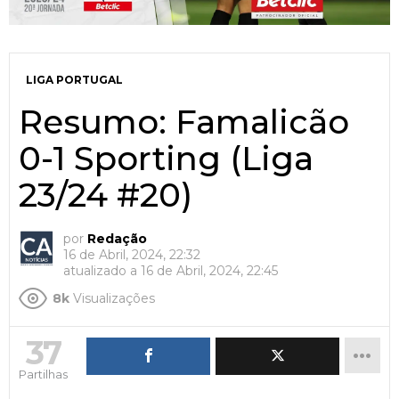
LIGA PORTUGAL
Resumo: Famalicão
0-1 Sporting (Liga
23/24 #20)
por
Redação
16 de Abril, 2024, 22:32
atualizado a
16 de Abril, 2024, 22:45
8k
Visualizações
37
Partilhas