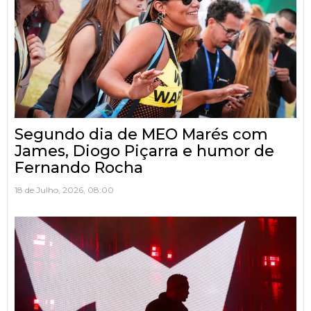
Segundo dia de MEO Marés com
James, Diogo Piçarra e humor de
Fernando Rocha
18 de Julho, 2026, 08:00