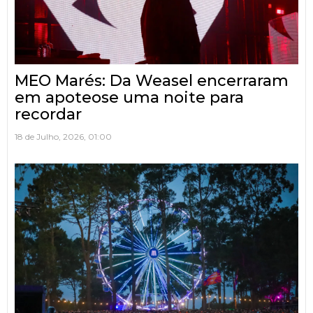
MEO Marés: Da Weasel encerraram
em apoteose uma noite para
recordar
18 de Julho, 2026, 01:00