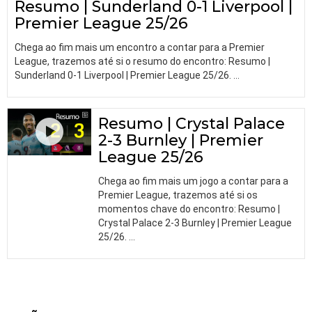
Resumo | Sunderland 0-1 Liverpool |
Premier League 25/26
Chega ao fim mais um encontro a contar para a Premier
League, trazemos até si o resumo do encontro: Resumo |
Sunderland 0-1 Liverpool | Premier League 25/26.
…
Resumo | Crystal Palace
2-3 Burnley | Premier
League 25/26
Chega ao fim mais um jogo a contar para a
Premier League, trazemos até si os
momentos chave do encontro: Resumo |
Crystal Palace 2-3 Burnley | Premier League
25/26.
…