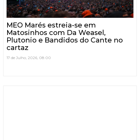
MEO Marés estreia-se em
Matosinhos com Da Weasel,
Plutonio e Bandidos do Cante no
cartaz
17 de Julho, 2026, 08:00