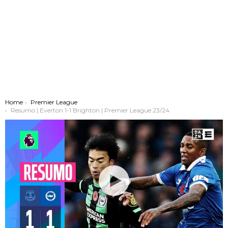
You are here:
Home
Premier League
Resumo | Everton 1-1 Brighton | Premier League 23/24