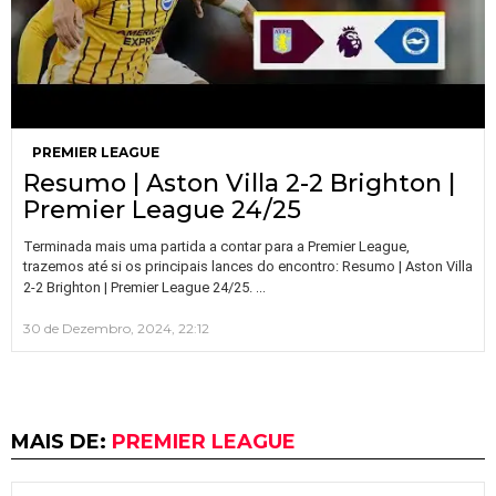
PREMIER LEAGUE
Resumo | Aston Villa 2-2 Brighton |
Premier League 24/25
Terminada mais uma partida a contar para a Premier League,
trazemos até si os principais lances do encontro: Resumo | Aston Villa
…
2-2 Brighton | Premier League 24/25.
30 de Dezembro, 2024, 22:12
MAIS DE:
PREMIER LEAGUE