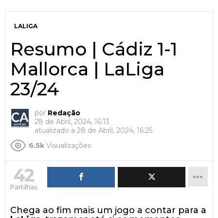
LALIGA
Resumo | Cádiz 1-1
Mallorca | LaLiga
23/24
por
Redação
28 de Abril, 2024, 16:13
atualizado a
28 de Abril, 2024, 16:25
6.5k
Visualizações
42
Partilhas
Chega ao fim mais um jogo a contar para a