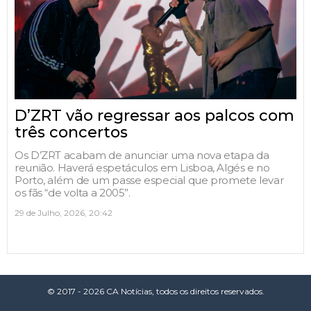
D’ZRT vão regressar aos palcos com
três concertos
Os D’ZRT acabam de anunciar uma nova etapa da
reunião. Haverá espetáculos em Lisboa, Algés e no
Porto, além de um passe especial que promete levar
os fãs “de volta a 2005”.
29 de Julho, 2026, 20:42
© 2017 - 2026 CA Notícias, todos os direitos reservados.