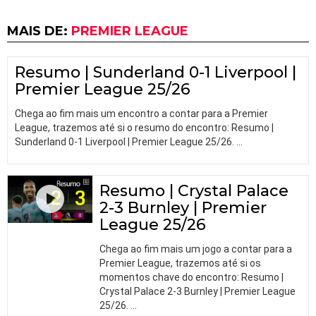
MAIS DE:
PREMIER LEAGUE
Resumo | Sunderland 0-1 Liverpool |
Premier League 25/26
Chega ao fim mais um encontro a contar para a Premier
League, trazemos até si o resumo do encontro: Resumo |
Sunderland 0-1 Liverpool | Premier League 25/26.
…
Resumo | Crystal Palace
2-3 Burnley | Premier
League 25/26
Chega ao fim mais um jogo a contar para a
Premier League, trazemos até si os
momentos chave do encontro: Resumo |
Crystal Palace 2-3 Burnley | Premier League
25/26.
…