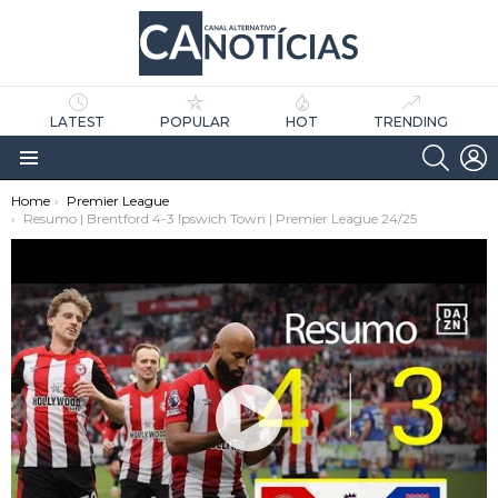
LATEST
POPULAR
HOT
TRENDING
SEARC
L
Menu
You are here:
Home
Premier League
Resumo | Brentford 4-3 Ipswich Town | Premier League 24/25
as
tícias