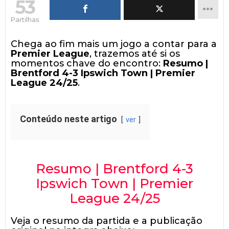
53
Partilhas
Chega ao fim mais um jogo a contar para a
Premier League
, trazemos até si os
momentos chave do encontro:
Resumo |
Brentford 4-3 Ipswich Town | Premier
League 24/25
.
Conteúdo neste artigo
ver
Resumo | Brentford 4-3
Ipswich Town | Premier
League 24/25
Veja o resumo da partida e a publicação