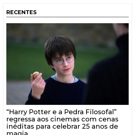
RECENTES
“Harry Potter e a Pedra Filosofal”
regressa aos cinemas com cenas
inéditas para celebrar 25 anos de
magia