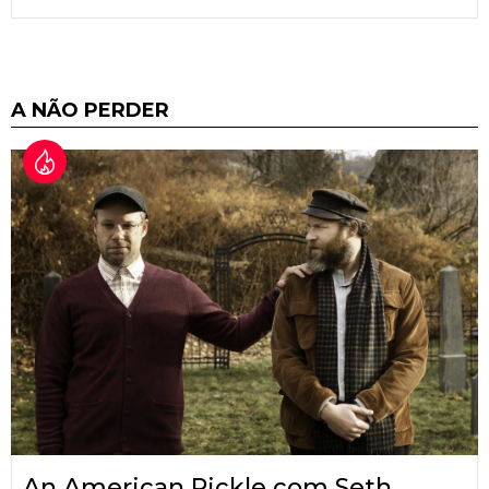
A NÃO PERDER
An American Pickle com Seth