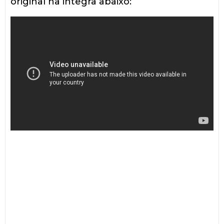
original na integra abaixo: