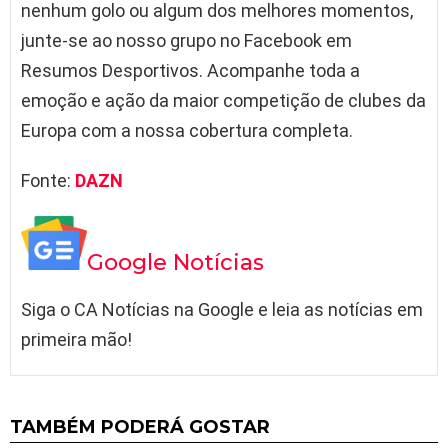
nenhum golo ou algum dos melhores momentos,
junte-se ao nosso grupo no Facebook em
Resumos Desportivos. Acompanhe toda a
emoção e ação da maior competição de clubes da
Europa com a nossa cobertura completa.
Fonte:
DAZN
Google Notícias
Siga o CA Notícias na Google e leia as notícias em
primeira mão!
TAMBÉM PODERÁ GOSTAR