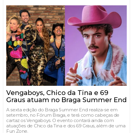
Vengaboys, Chico da Tina e 69
Graus atuam no Braga Summer End
A sexta edição do Braga Summer End realiza-se em
setembro, no Fórum Braga, e terá como cabeças de
cartaz os Vengaboys. O evento contará ainda com
atuações de Chico da Tina e dos 69 Graus, além de uma
Fun Zone.