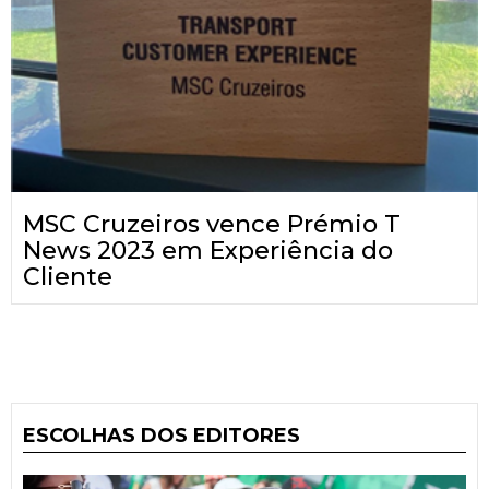
MSC Cruzeiros vence Prémio T
News 2023 em Experiência do
Cliente
ESCOLHAS DOS EDITORES