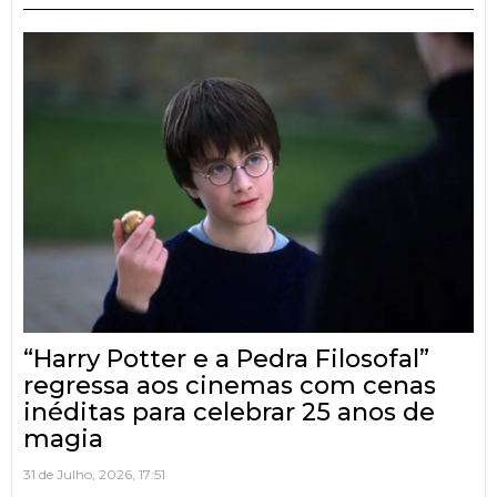
“Harry Potter e a Pedra Filosofal”
regressa aos cinemas com cenas
inéditas para celebrar 25 anos de
magia
31 de Julho, 2026, 17:51