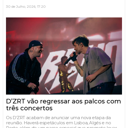
30 de Julho, 2026, 17:20
D’ZRT vão regressar aos palcos com
três concertos
Os D’ZRT acabam de anunciar uma nova etapa da
reunião. Haverá espetáculos em Lisboa, Algés e no
Porto, além de um passe especial que promete levar