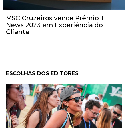
MSC Cruzeiros vence Prémio T
News 2023 em Experiência do
Cliente
ESCOLHAS DOS EDITORES