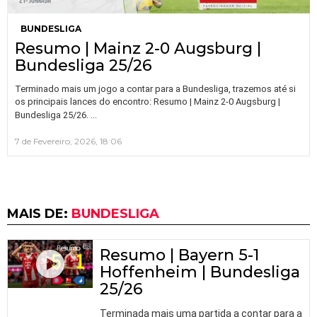
BUNDESLIGA
Resumo | Mainz 2-0 Augsburg |
Bundesliga 25/26
Terminado mais um jogo a contar para a Bundesliga, trazemos até si
os principais lances do encontro: Resumo | Mainz 2-0 Augsburg |
…
Bundesliga 25/26.
7 de Fevereiro, 2026, 18:06
MAIS DE:
BUNDESLIGA
Resumo | Bayern 5-1
Hoffenheim | Bundesliga
25/26
Terminada mais uma partida a contar para a