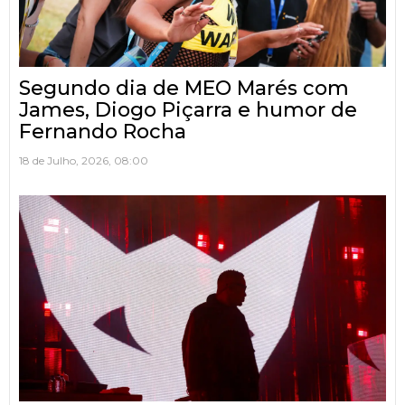
Segundo dia de MEO Marés com
James, Diogo Piçarra e humor de
Fernando Rocha
18 de Julho, 2026, 08:00