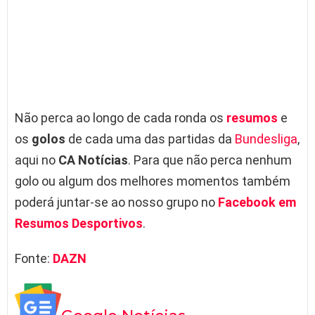
Não perca ao longo de cada ronda os
resumos
e
os
golos
de cada uma das partidas da
Bundesliga
,
aqui no
CA Notícias
. Para que não perca nenhum
golo ou algum dos melhores momentos também
poderá juntar-se ao nosso grupo no
Facebook em
Resumos Desportivos
.
Fonte:
DAZN