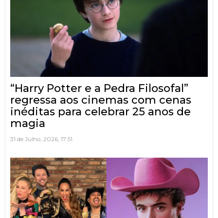
“Harry Potter e a Pedra Filosofal”
regressa aos cinemas com cenas
inéditas para celebrar 25 anos de
magia
31 de Julho, 2026, 17:51