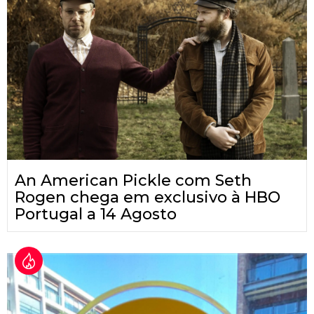
An American Pickle com Seth
Rogen chega em exclusivo à HBO
Portugal a 14 Agosto