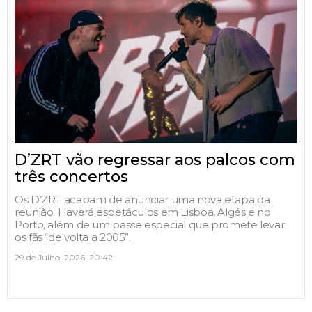
D’ZRT vão regressar aos palcos com
três concertos
Os D’ZRT acabam de anunciar uma nova etapa da
reunião. Haverá espetáculos em Lisboa, Algés e no
Porto, além de um passe especial que promete levar
os fãs “de volta a 2005”.
29 de Julho, 2026, 20:42