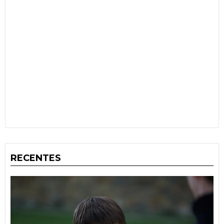
RECENTES