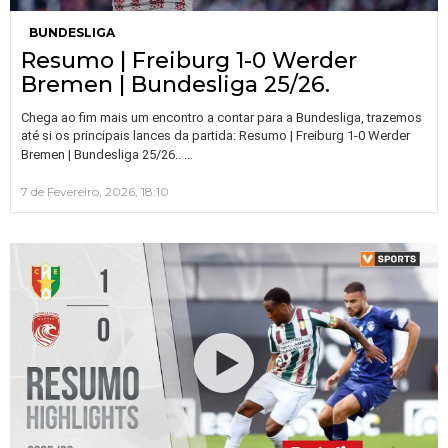
BUNDESLIGA
Resumo | Freiburg 1-0 Werder
Bremen | Bundesliga 25/26.
Chega ao fim mais um encontro a contar para a Bundesliga, trazemos
até si os principais lances da partida: Resumo | Freiburg 1-0 Werder
…
Bremen | Bundesliga 25/26..
7 de Fevereiro, 2026, 18:10