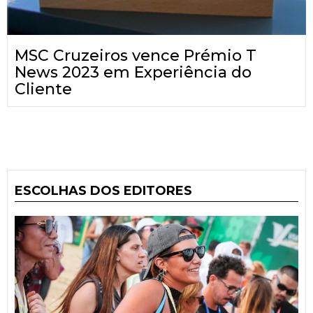
MSC Cruzeiros vence Prémio T
News 2023 em Experiência do
Cliente
ESCOLHAS DOS EDITORES