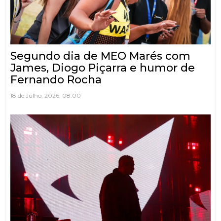
Segundo dia de MEO Marés com
James, Diogo Piçarra e humor de
Fernando Rocha
18 de Julho, 2026, 08:00