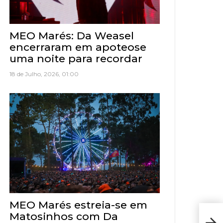
MEO Marés: Da Weasel
encerraram em apoteose
uma noite para recordar
18 de Julho, 2026, 01:00
MEO Marés estreia-se em
Matosinhos com Da
Res