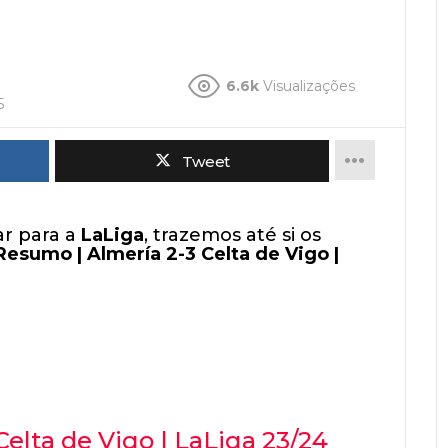
6.6k
Visualizações
5
Tweet
r para a
LaLiga
, trazemos até si os
Resumo | Almería 2-3 Celta de Vigo |
elta de Vigo | LaLiga 23/24