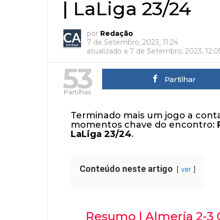
| LaLiga 23/24
por
Redação
7 de Setembro, 2023, 11:24
atualizado a
7 de Setembro, 2023, 12:0
53
Partilhar
Partilhas
Terminado mais um jogo a conta
momentos chave do encontro:
LaLiga 23/24
.
Conteúdo neste artigo
ver
Resumo | Almería 2-3 C