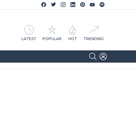
Facebook CA Notícias
Twitter CA Notícias
Instagram CA Notícias
Linkedin CA Notícias
Pinterest CA Notícias
YouTube CA Notícias
Spotify CA Notícias
LATEST
POPULAR
HOT
TRENDING
SEARCH
LOGIN