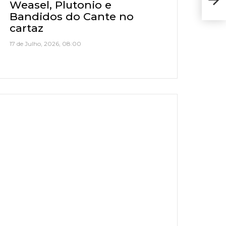
| La
Weasel, Plutonio e
Bandidos do Cante no
cartaz
17 de Julho, 2026, 08:00