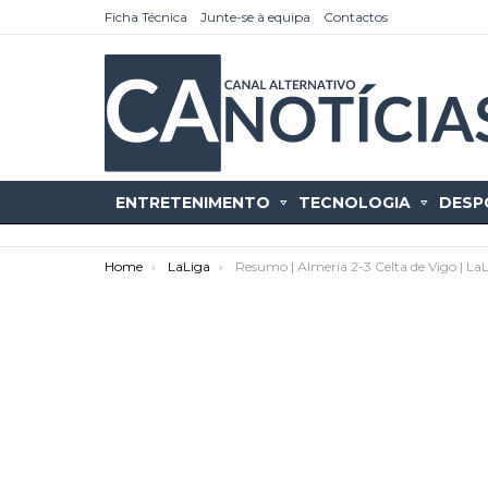
Ficha Técnica
Junte-se à equipa
Contactos
ENTRETENIMENTO
TECNOLOGIA
DESP
You are here:
Home
LaLiga
Resumo | Almería 2-3 Celta de Vigo | La
as
tícias