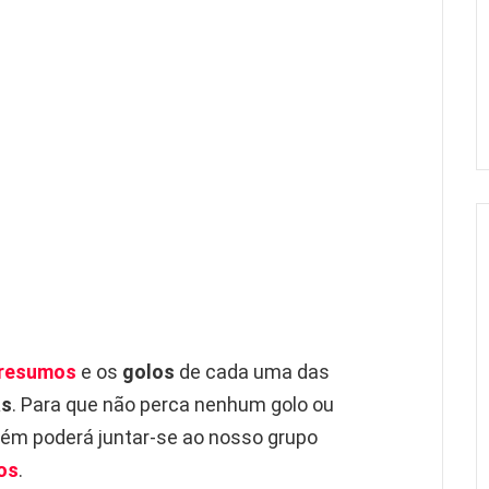
resumos
e os
golos
de cada uma das
as
. Para que não perca nenhum golo ou
m poderá juntar-se ao nosso grupo
os
.