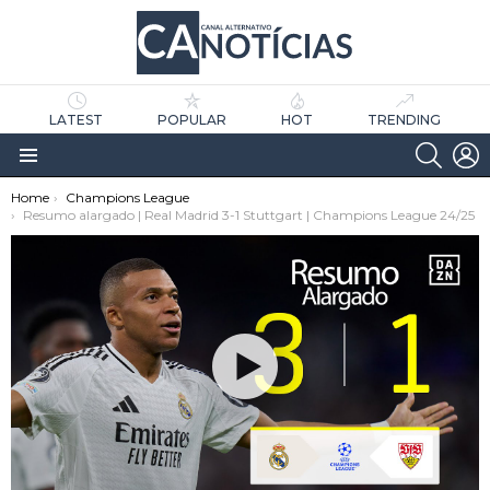
LATEST
POPULAR
HOT
TRENDING
SEARC
L
Menu
You are here:
Home
Champions League
Resumo alargado | Real Madrid 3-1 Stuttgart | Champions League 24/25
as
tícias