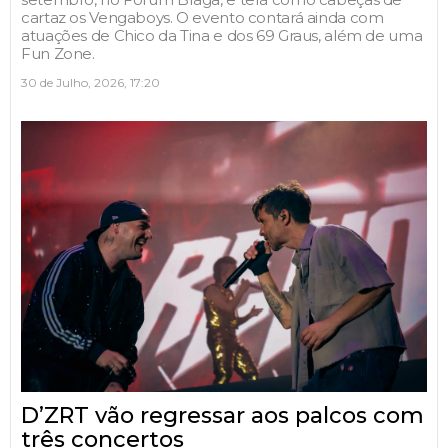
cartaz os Vengaboys. O evento contará ainda com
atuações de Chico da Tina e dos 69 Graus, além de uma
Fun Zone.
30 de Julho, 2026, 17:20
D’ZRT vão regressar aos palcos com
três concertos