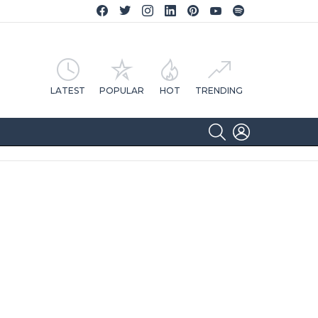
Facebook CA Notícias
Twitter CA Notícias
Instagram CA Notícias
Linkedin CA Notícias
Pinterest CA Notícias
YouTube CA Notícias
Spotify CA Notícias
LATEST
POPULAR
HOT
TRENDING
SEARCH
LOGIN