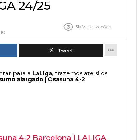
IGA 24/25
5k
Visualizações
:10
Tweet
ntar para a
LaLiga
, trazemos até si os
sumo alargado | Osasuna 4-2
suna 4-2 Barcelona | LALIGA