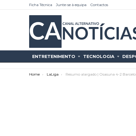
Ficha Técnica
Junte-se à equipa
Contactos
ENTRETENIMENTO
TECNOLOGIA
DESP
You are here:
Home
LaLiga
Resumo alargado | Osasuna 4-2 Barcelo
as
tícias