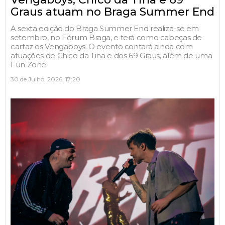
Graus atuam no Braga Summer End
A sexta edição do Braga Summer End realiza-se em
setembro, no Fórum Braga, e terá como cabeças de
cartaz os Vengaboys. O evento contará ainda com
atuações de Chico da Tina e dos 69 Graus, além de uma
Fun Zone.
30 de Julho, 2026, 17:20