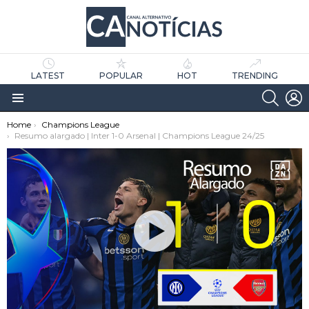
LATEST
POPULAR
HOT
TRENDING
SEARC
L
Menu
You are here:
Home
Champions League
Resumo alargado | Inter 1-0 Arsenal | Champions League 24/25
as
tícias