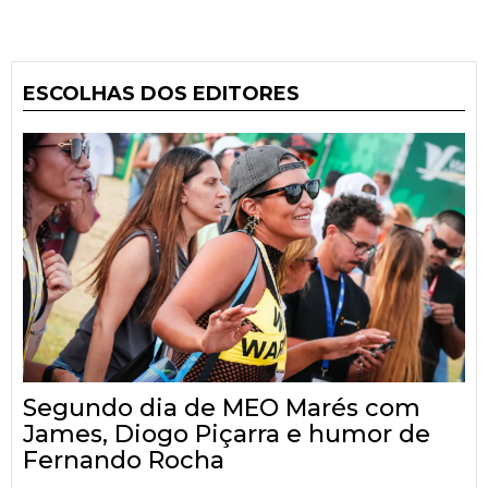
ESCOLHAS DOS EDITORES
Segundo dia de MEO Marés com
James, Diogo Piçarra e humor de
Fernando Rocha