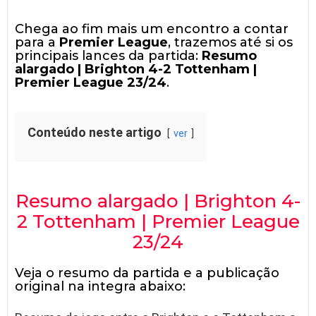
Chega ao fim mais um encontro a contar
para a
Premier League
, trazemos até si os
principais lances da partida:
Resumo
alargado | Brighton 4-2 Tottenham |
Premier League 23/24
.
Conteúdo neste artigo
ver
Resumo alargado | Brighton 4-
2 Tottenham | Premier League
23/24
Veja o resumo da partida e a publicação
original na integra abaixo: