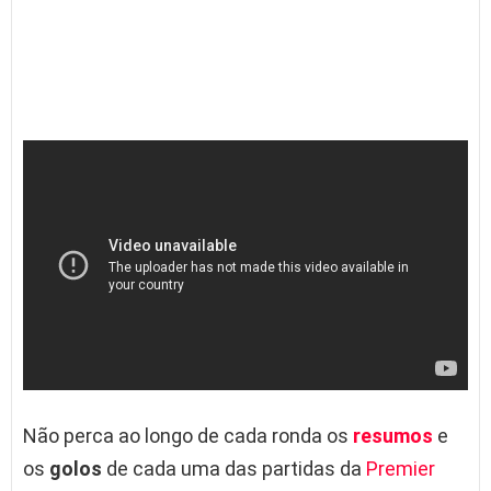
Não perca ao longo de cada ronda os
resumos
e
os
golos
de cada uma das partidas da
Premier