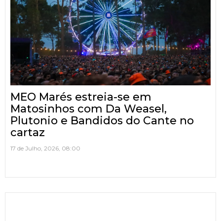
MEO Marés estreia-se em
Matosinhos com Da Weasel,
Plutonio e Bandidos do Cante no
cartaz
17 de Julho, 2026, 08:00