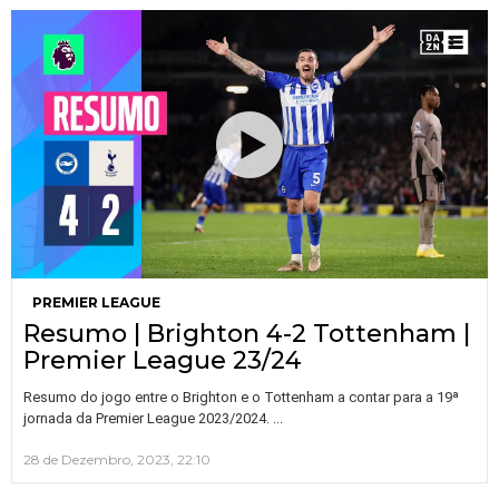
PREMIER LEAGUE
Resumo | Brighton 4-2 Tottenham |
Premier League 23/24
Resumo do jogo entre o Brighton e o Tottenham a contar para a 19ª
…
jornada da Premier League 2023/2024.
28 de Dezembro, 2023, 22:10