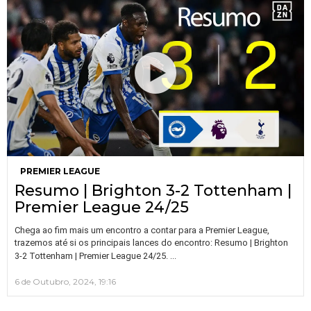
PREMIER LEAGUE
Resumo | Brighton 3-2 Tottenham |
Premier League 24/25
Chega ao fim mais um encontro a contar para a Premier League,
trazemos até si os principais lances do encontro: Resumo | Brighton
…
3-2 Tottenham | Premier League 24/25.
6 de Outubro, 2024, 19:16