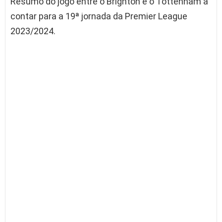
Resumo do jogo entre o Brighton e o Tottenham a
contar para a 19ª jornada da Premier League
2023/2024.