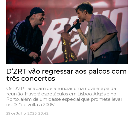
D’ZRT vão regressar aos palcos com
três concertos
Os D’ZRT acabam de anunciar uma nova etapa da
reunião. Haverá espetáculos em Lisboa, Algés e no
Porto, além de um passe especial que promete levar
os fãs “de volta a 2005”.
29 de Julho, 2026, 20:42