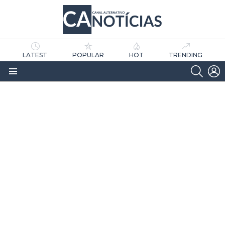
LATEST
POPULAR
HOT
TRENDING
SEARC
L
Menu
as
tícias