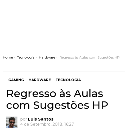
You are here:
Home
Tecnologia
Hardware
Regresso às Aulas com Sugestões HP
GAMING
HARDWARE
TECNOLOGIA
Regresso às Aulas
com Sugestões HP
por
Luis Santos
4 de Setembro, 2018, 16:27