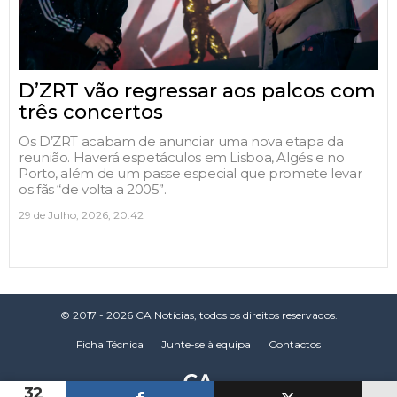
D’ZRT vão regressar aos palcos com
três concertos
Os D’ZRT acabam de anunciar uma nova etapa da
reunião. Haverá espetáculos em Lisboa, Algés e no
Porto, além de um passe especial que promete levar
os fãs “de volta a 2005”.
29 de Julho, 2026, 20:42
© 2017 - 2026 CA Notícias, todos os direitos reservados.
Ficha Técnica
Junte-se à equipa
Contactos
32