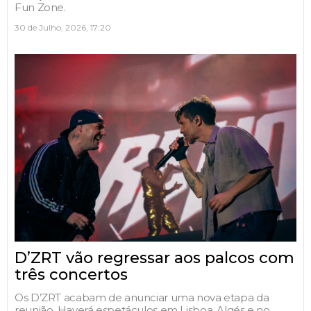
Fun Zone.
30 de Julho, 2026, 17:20
D’ZRT vão regressar aos palcos com
três concertos
Os D’ZRT acabam de anunciar uma nova etapa da
reunião. Haverá espetáculos em Lisboa, Algés e no