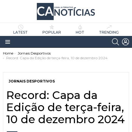
LATEST
POPULAR
HOT
TRENDING
SEARC
L
Menu
You are here:
Home
Jornais Desportivos
Record: Capa da Edição de terça-feira, 10 de dezembro 2024
JORNAIS DESPORTIVOS
Record: Capa da
as
tícias
Edição de terça-feira,
10 de dezembro 2024