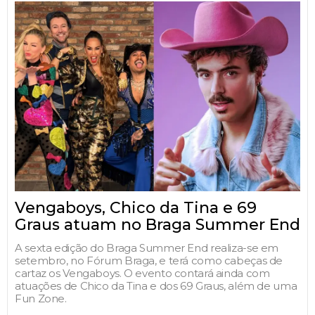
Vengaboys, Chico da Tina e 69
Graus atuam no Braga Summer End
A sexta edição do Braga Summer End realiza-se em
setembro, no Fórum Braga, e terá como cabeças de
cartaz os Vengaboys. O evento contará ainda com
atuações de Chico da Tina e dos 69 Graus, além de uma
Fun Zone.