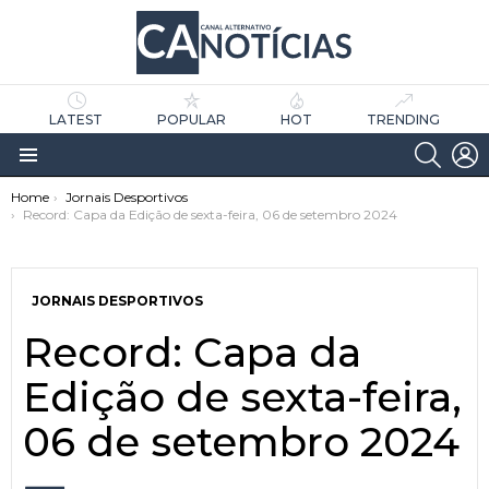
LATEST
POPULAR
HOT
TRENDING
SEARC
L
Menu
You are here:
Home
Jornais Desportivos
Record: Capa da Edição de sexta-feira, 06 de setembro 2024
JORNAIS DESPORTIVOS
Record: Capa da
as
tícias
Edição de sexta-feira,
06 de setembro 2024