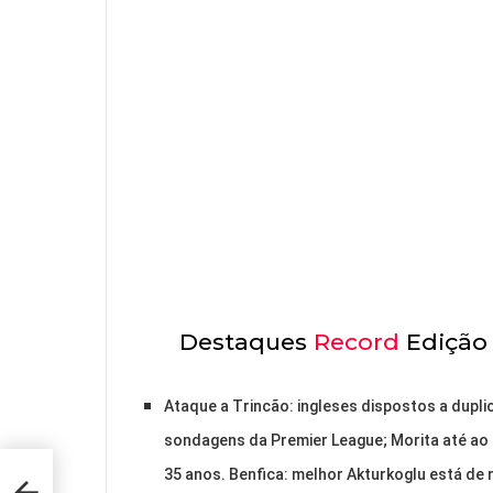
Destaques
Record
Edição 
Ataque a Trincão: ingleses dispostos a dupli
sondagens da Premier League; Morita até ao 
35 anos. Benfica: melhor Akturkoglu está de
-