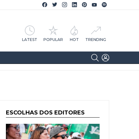
Facebook CA Notícias
Twitter CA Notícias
Instagram CA Notícias
Linkedin CA Notícias
Pinterest CA Notícias
YouTube CA Notícias
Spotify CA Notícias
LATEST
POPULAR
HOT
TRENDING
SEARCH
LOGIN
ESCOLHAS DOS EDITORES