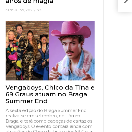
anos de magia
sext
31 de Julho, 2026, 17:51
Vengaboys, Chico da Tina e
69 Graus atuam no Braga
Summer End
A sexta edição do Braga Summer End
realiza-se em setembro, no Fórum
Braga, e terá como cabeças de cartaz os
Vengaboys. O evento contará ainda com
atuações de Chico da Tina e dos 69 Graus,