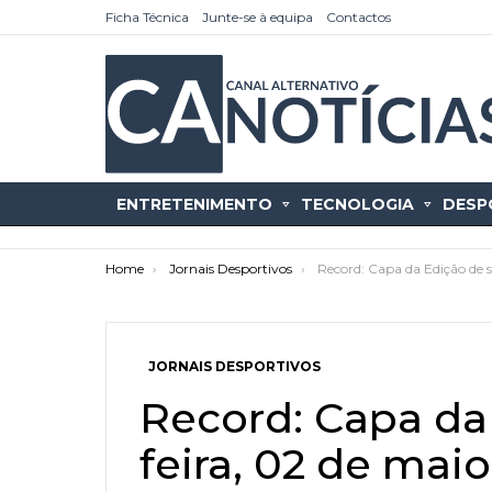
Ficha Técnica
Junte-se à equipa
Contactos
ENTRETENIMENTO
TECNOLOGIA
DESP
You are here:
Home
Jornais Desportivos
Record: Capa da Edição de s
JORNAIS DESPORTIVOS
as
tícias
Record: Capa da
feira, 02 de mai