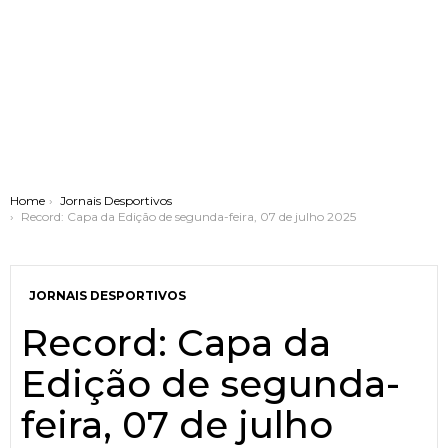
You are here:
Home
Jornais Desportivos
Record: Capa da Edição de segunda-feira, 07 de julho 2025
JORNAIS DESPORTIVOS
Record: Capa da
Edição de segunda-
feira, 07 de julho