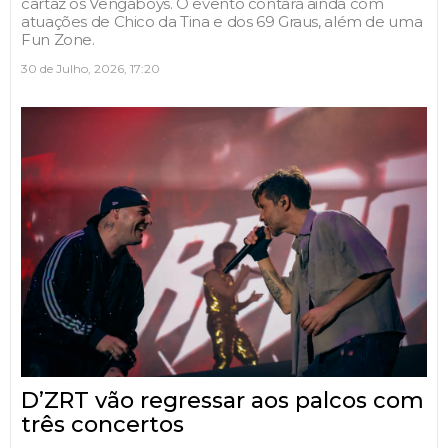
cartaz os Vengaboys. O evento contará ainda com
atuações de Chico da Tina e dos 69 Graus, além de uma
Fun Zone.
30 de Julho, 2026, 17:20
D’ZRT vão regressar aos palcos com
três concertos