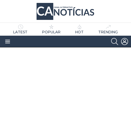
LATEST
POPULAR
HOT
TRENDING
SEARC
L
Menu
as
tícias