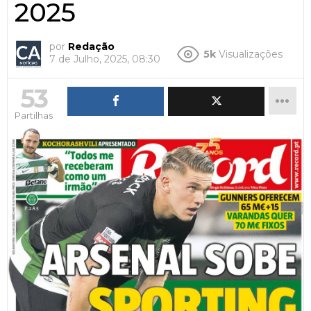
2025
por
Redação
5k
Visualizações
7 de Julho, 2025, 08:30
53
Partilhas