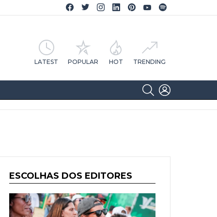
Facebook CA Notícias
Twitter CA Notícias
Instagram CA Notícias
Linkedin CA Notícias
Pinterest CA Notícias
YouTube CA Notícias
Spotify CA Notícias
LATEST
POPULAR
HOT
TRENDING
SEARCH
LOGIN
ESCOLHAS DOS EDITORES