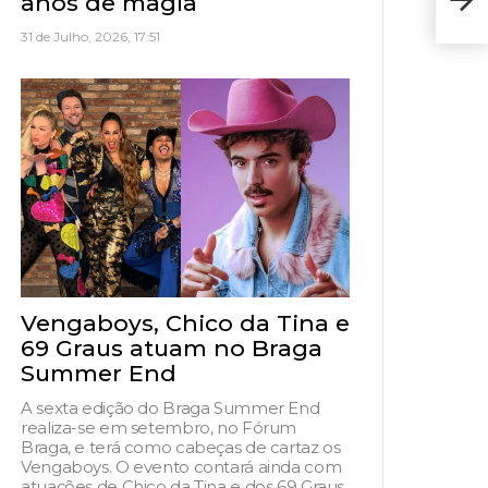
anos de magia
08 d
31 de Julho, 2026, 17:51
Vengaboys, Chico da Tina e
69 Graus atuam no Braga
Summer End
A sexta edição do Braga Summer End
realiza-se em setembro, no Fórum
Braga, e terá como cabeças de cartaz os
Vengaboys. O evento contará ainda com
atuações de Chico da Tina e dos 69 Graus,