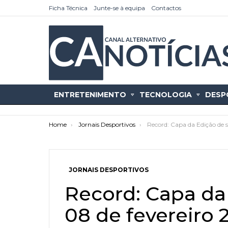
Ficha Técnica
Junte-se à equipa
Contactos
ENTRETENIMENTO
TECNOLOGIA
DESP
You are here:
Home
Jornais Desportivos
Record: Capa da Edição de s
JORNAIS DESPORTIVOS
as
tícias
Record: Capa da
08 de fevereiro 