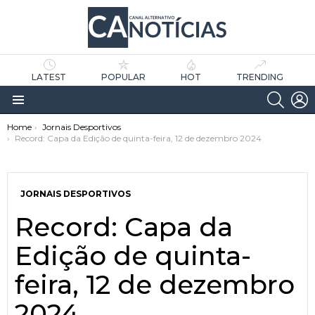
LATEST
POPULAR
HOT
TRENDING
SEARC
L
Menu
You are here:
Home
Jornais Desportivos
Record: Capa da Edição de quinta-feira, 12 de dezembro 2024
JORNAIS DESPORTIVOS
Record: Capa da
as
tícias
Edição de quinta-
feira, 12 de dezembro
2024