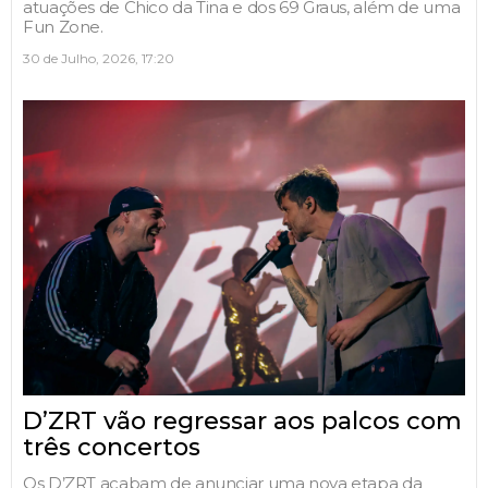
atuações de Chico da Tina e dos 69 Graus, além de uma
Fun Zone.
30 de Julho, 2026, 17:20
D’ZRT vão regressar aos palcos com
três concertos
Os D’ZRT acabam de anunciar uma nova etapa da