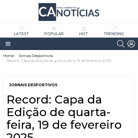
LATEST
POPULAR
HOT
TRENDING
SEARC
L
Menu
You are here:
Home
Jornais Desportivos
Record: Capa da Edição de quarta-feira, 19 de fevereiro 2025
JORNAIS DESPORTIVOS
Record: Capa da
as
tícias
Edição de quarta-
feira, 19 de fevereiro
2025