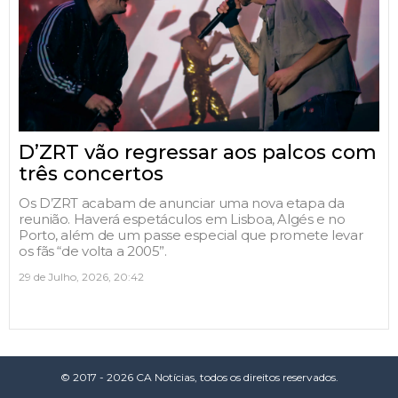
D’ZRT vão regressar aos palcos com
três concertos
Os D’ZRT acabam de anunciar uma nova etapa da
reunião. Haverá espetáculos em Lisboa, Algés e no
Porto, além de um passe especial que promete levar
os fãs “de volta a 2005”.
29 de Julho, 2026, 20:42
© 2017 - 2026 CA Notícias, todos os direitos reservados.