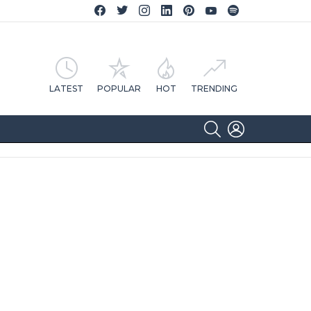
Facebook CA Notícias
Twitter CA Notícias
Instagram CA Notícias
Linkedin CA Notícias
Pinterest CA Notícias
YouTube CA Notícias
Spotify CA Notícias
LATEST
POPULAR
HOT
TRENDING
SEARCH
LOGIN