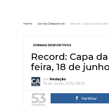
You are here:
Home
Jornais Desportivos
Record: Capa da Edição de q
JORNAIS DESPORTIVOS
Record: Capa da
feira, 18 de junh
por
Redação
18 de Junho, 2025, 08:30
53
Partilhar
Partilhas