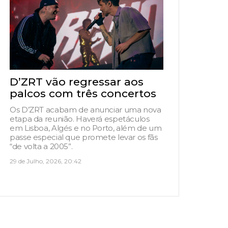
D’ZRT vão regressar aos
palcos com três concertos
Os D’ZRT acabam de anunciar uma nova
etapa da reunião. Haverá espetáculos
em Lisboa, Algés e no Porto, além de um
passe especial que promete levar os fãs
“de volta a 2005”.
29 de Julho, 2026, 20:42