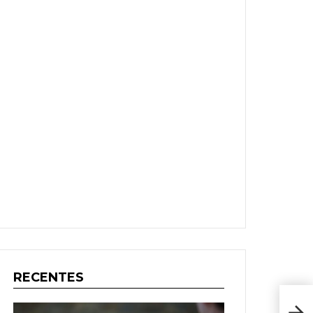
RECENTES
Jorn