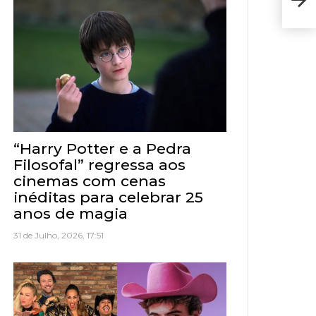
de q
“Harry Potter e a Pedra
Filosofal” regressa aos
cinemas com cenas
inéditas para celebrar 25
anos de magia
31 de Julho, 2026, 17:51