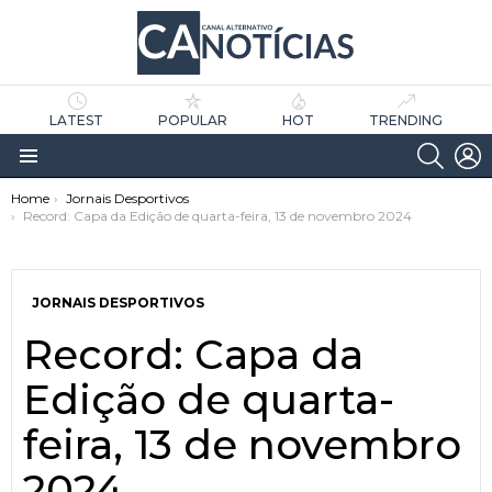
LATEST
POPULAR
HOT
TRENDING
SEARC
L
Menu
You are here:
Home
Jornais Desportivos
Record: Capa da Edição de quarta-feira, 13 de novembro 2024
JORNAIS DESPORTIVOS
Record: Capa da
as
tícias
Edição de quarta-
feira, 13 de novembro
2024