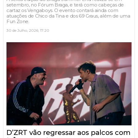
setembro, no Fórum Braga, e terá como cabeças de
cartaz os Vengaboys. O evento contará ainda com
atuações de Chico da Tina e dos 69 Graus, além de uma
Fun Zone.
30 de Julho, 2026, 17:20
D’ZRT vão regressar aos palcos com