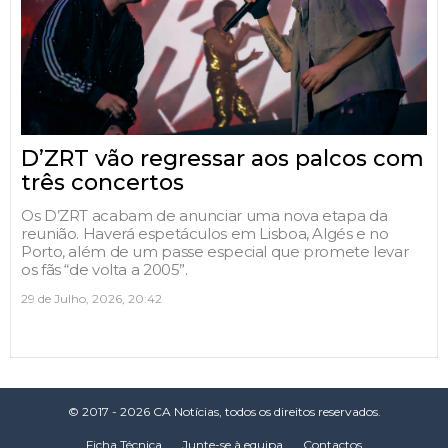
D’ZRT vão regressar aos palcos com
três concertos
Os D’ZRT acabam de anunciar uma nova etapa da
reunião. Haverá espetáculos em Lisboa, Algés e no
Porto, além de um passe especial que promete levar
os fãs “de volta a 2005”.
29 de Julho, 2026, 20:42
© 2017 - 2026 CA Notícias, todos os direitos reservados.
Ficha Técnica
Junte-se à equipa
Contactos