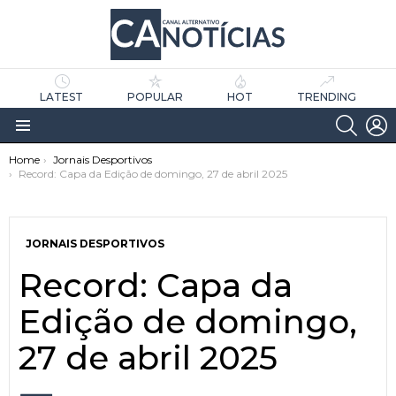
LATEST
POPULAR
HOT
TRENDING
SEARC
L
Menu
You are here:
Home
Jornais Desportivos
Record: Capa da Edição de domingo, 27 de abril 2025
JORNAIS DESPORTIVOS
Record: Capa da
as
tícias
Edição de domingo,
27 de abril 2025