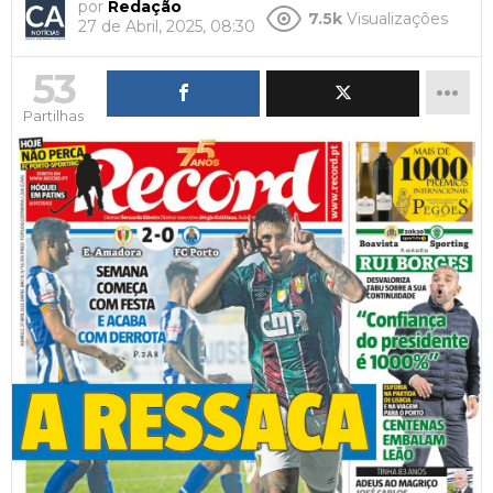
por
Redação
7.5k
Visualizações
27 de Abril, 2025, 08:30
53
Partilhas