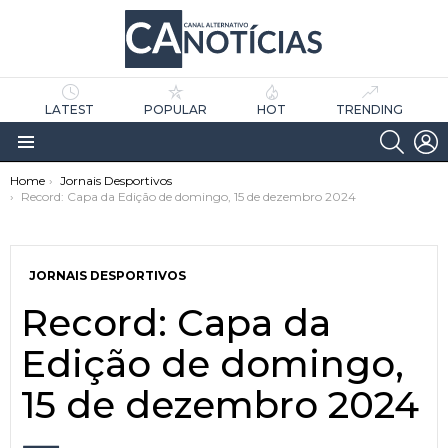
LATEST
POPULAR
HOT
TRENDING
SEARC
L
Menu
You are here:
Home
Jornais Desportivos
Record: Capa da Edição de domingo, 15 de dezembro 2024
JORNAIS DESPORTIVOS
Record: Capa da
as
tícias
Edição de domingo,
15 de dezembro 2024