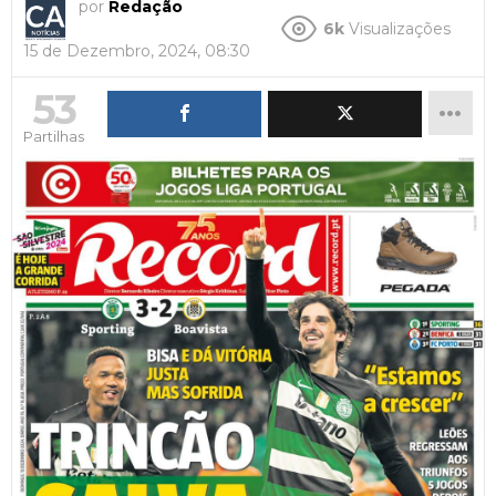
por
Redação
6k
Visualizações
15 de Dezembro, 2024, 08:30
53
Partilhas