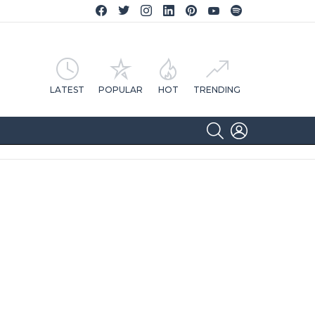
Facebook CA Notícias
Twitter CA Notícias
Instagram CA Notícias
Linkedin CA Notícias
Pinterest CA Notícias
YouTube CA Notícias
Spotify CA Notícias
LATEST
POPULAR
HOT
TRENDING
SEARCH
LOGIN