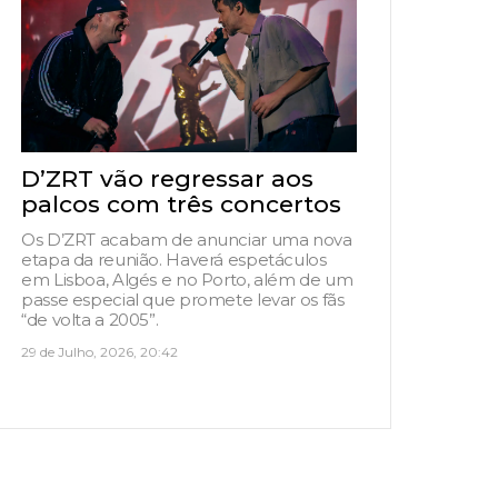
D’ZRT vão regressar aos
palcos com três concertos
Os D’ZRT acabam de anunciar uma nova
etapa da reunião. Haverá espetáculos
em Lisboa, Algés e no Porto, além de um
passe especial que promete levar os fãs
“de volta a 2005”.
29 de Julho, 2026, 20:42