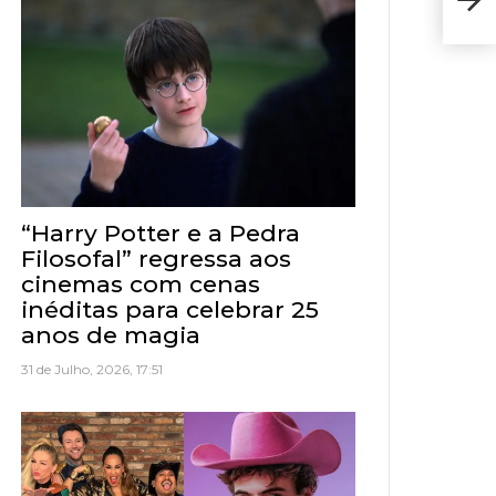
feir
“Harry Potter e a Pedra
Filosofal” regressa aos
cinemas com cenas
inéditas para celebrar 25
anos de magia
31 de Julho, 2026, 17:51