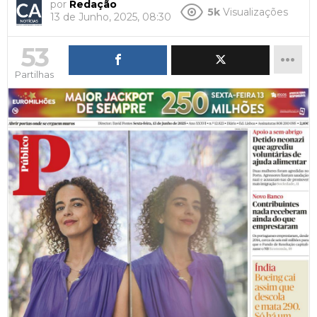
por
Redação
5k
Visualizações
13 de Junho, 2025, 08:30
53
Partilhas