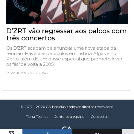
D’ZRT vão regressar aos palcos com
três concertos
Os D’ZRT acabam de anunciar uma nova etapa da
reunião. Haverá espetáculos em Lisboa, Algés e no
Porto, além de um passe especial que promete levar
os fãs “de volta a 2005”.
29 de Julho, 2026, 20:42
© 2017 - 2026 CA Notícias, todos os direitos reservados.
Ficha Técnica
Junte-se à equipa
Contactos
53