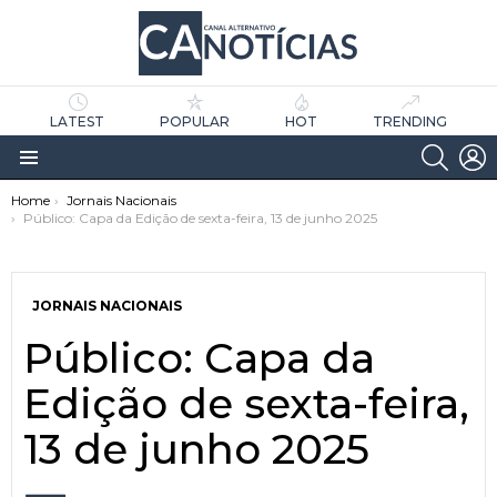
LATEST
POPULAR
HOT
TRENDING
SEARC
L
Menu
You are here:
Home
Jornais Nacionais
Público: Capa da Edição de sexta-feira, 13 de junho 2025
JORNAIS NACIONAIS
Público: Capa da
as
tícias
Edição de sexta-feira,
13 de junho 2025