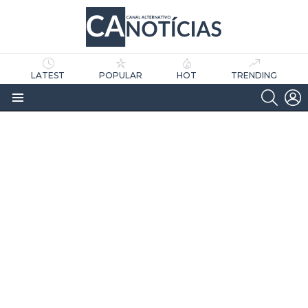
LATEST
POPULAR
HOT
TRENDING
SEARC
L
Menu
as
tícias