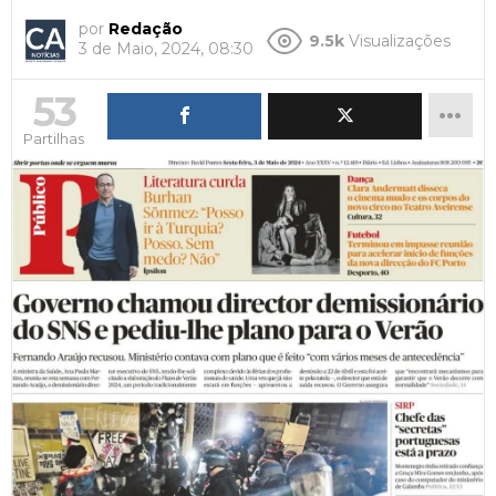
por
Redação
9.5k
Visualizações
3 de Maio, 2024, 08:30
53
Partilhas