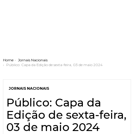
You are here:
Home
Jornais Nacionais
Público: Capa da Edição de sexta-feira, 03 de maio 2024
JORNAIS NACIONAIS
Público: Capa da
Edição de sexta-feira,
03 de maio 2024