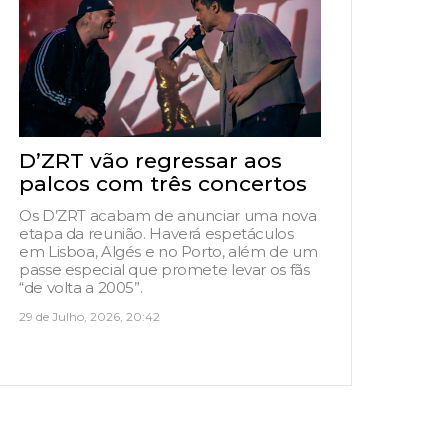
D’ZRT vão regressar aos
palcos com três concertos
Os D’ZRT acabam de anunciar uma nova
etapa da reunião. Haverá espetáculos
em Lisboa, Algés e no Porto, além de um
passe especial que promete levar os fãs
“de volta a 2005”.
29 de Julho, 2026, 20:42