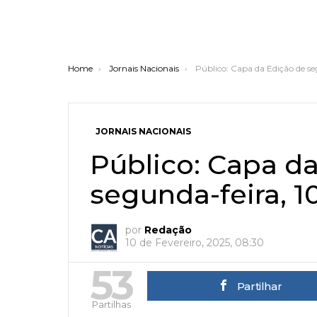
You are here:
Home
Jornais Nacionais
Público: Capa da Edição de se
JORNAIS NACIONAIS
Público: Capa d
segunda-feira, 1
por
Redação
10 de Fevereiro, 2025, 08:30
53
Partilhar
Partilhas