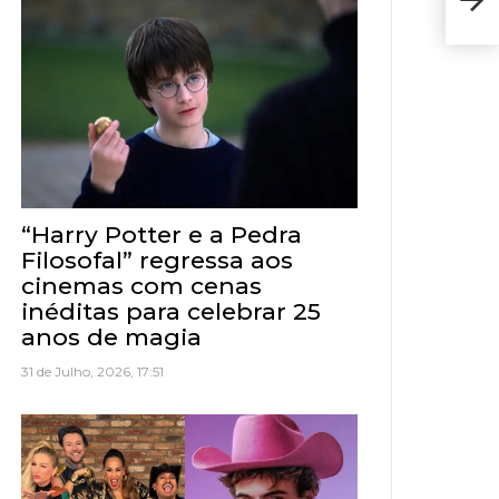
feir
“Harry Potter e a Pedra
Filosofal” regressa aos
cinemas com cenas
inéditas para celebrar 25
anos de magia
31 de Julho, 2026, 17:51