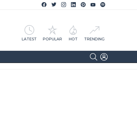
Facebook CA Notícias
Twitter CA Notícias
Instagram CA Notícias
Linkedin CA Notícias
Pinterest CA Notícias
YouTube CA Notícias
Spotify CA Notícias
LATEST
POPULAR
HOT
TRENDING
SEARCH
LOGIN