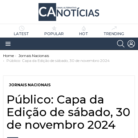
LATEST
POPULAR
HOT
TRENDING
SEARC
L
Menu
You are here:
Home
Jornais Nacionais
Público: Capa da Edição de sábado, 30 de novembro 2024
JORNAIS NACIONAIS
Público: Capa da
as
tícias
Edição de sábado, 30
de novembro 2024