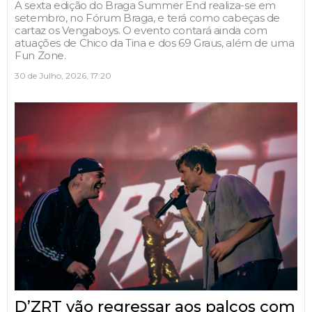
A sexta edição do Braga Summer End realiza-se em
setembro, no Fórum Braga, e terá como cabeças de
cartaz os Vengaboys. O evento contará ainda com
atuações de Chico da Tina e dos 69 Graus, além de uma
Fun Zone.
30 de Julho, 2026, 17:20
D’ZRT vão regressar aos palcos com