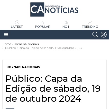
LATEST
POPULAR
HOT
TRENDING
SEARC
L
Menu
You are here:
Home
Jornais Nacionais
Público: Capa da Edição de sábado, 19 de outubro 2024
JORNAIS NACIONAIS
Público: Capa da
as
tícias
Edição de sábado, 19
de outubro 2024