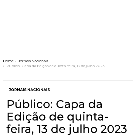
You are here:
Home
Jornais Nacionais
Público: Capa da Edição de quinta-feira, 13 de julho 2023
JORNAIS NACIONAIS
Público: Capa da
Edição de quinta-
feira, 13 de julho 2023