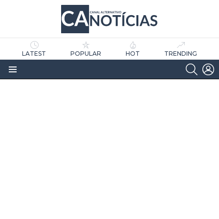
LATEST
POPULAR
HOT
TRENDING
SEARC
L
Menu
as
tícias