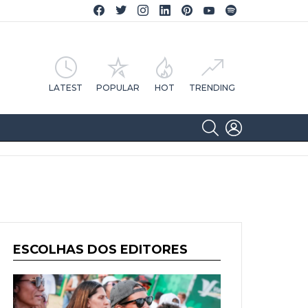
Facebook CA Notícias
Twitter CA Notícias
Instagram CA Notícias
Linkedin CA Notícias
Pinterest CA Notícias
YouTube CA Notícias
Spotify CA Notícias
LATEST
POPULAR
HOT
TRENDING
SEARCH
LOGIN
ESCOLHAS DOS EDITORES