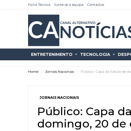
Ficha Técnica
Junte-se à equipa
Contactos
ENTRETENIMENTO
TECNOLOGIA
DESP
You are here:
Home
Jornais Nacionais
Público: Capa da Edição de 
JORNAIS NACIONAIS
as
tícias
Público: Capa d
domingo, 20 de 