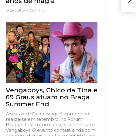
anos de magia
de 
31 de Julho, 2026, 17:51
Vengaboys, Chico da Tina e
69 Graus atuam no Braga
Summer End
A sexta edição do Braga Summer End
realiza-se em setembro, no Fórum
Braga, e terá como cabeças de cartaz os
Vengaboys. O evento contará ainda com
atuações de Chico da Tina e dos 69 Graus,