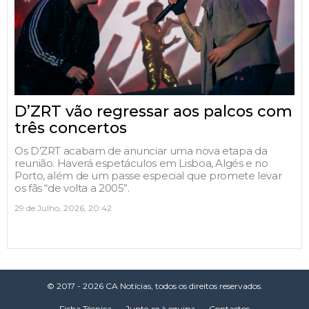
D’ZRT vão regressar aos palcos com
três concertos
Os D’ZRT acabam de anunciar uma nova etapa da
reunião. Haverá espetáculos em Lisboa, Algés e no
Porto, além de um passe especial que promete levar
os fãs “de volta a 2005”.
29 de Julho, 2026, 20:42
© 2017 - 2026 CA Notícias, todos os direitos reservados.
Ficha Técnica
Junte-se à equipa
Contactos