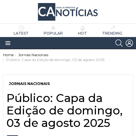
LATEST
POPULAR
HOT
TRENDING
SEARC
L
Menu
You are here:
Home
Jornais Nacionais
Público: Capa da Edição de domingo, 03 de agosto 2025
JORNAIS NACIONAIS
Público: Capa da
as
tícias
Edição de domingo,
03 de agosto 2025